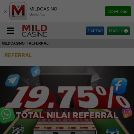
MILDCASINO
×
Download
Mobile App
DAFTAR
MASUK
MILDCASINO
REFERRAL
REFERRAL