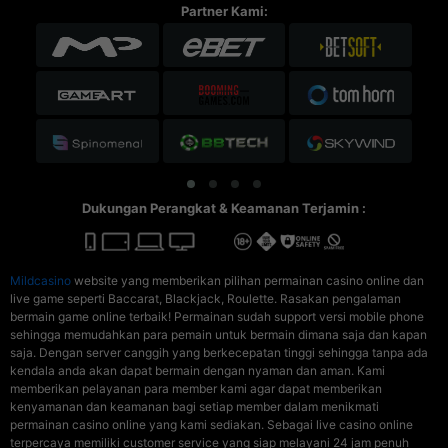
Partner Kami:
Dukungan Perangkat & Keamanan Terjamin :
Mildcasino
website yang memberikan pilihan permainan casino online dan
live game seperti Baccarat, Blackjack, Roulette. Rasakan pengalaman
bermain game online terbaik! Permainan sudah support versi mobile phone
sehingga memudahkan para pemain untuk bermain dimana saja dan kapan
saja. Dengan server canggih yang berkecepatan tinggi sehingga tanpa ada
kendala anda akan dapat bermain dengan nyaman dan aman. Kami
memberikan pelayanan para member kami agar dapat memberikan
kenyamanan dan keamanan bagi setiap member dalam menikmati
permainan casino online yang kami sediakan. Sebagai live casino online
terpercaya memiliki customer service yang siap melayani 24 jam penuh