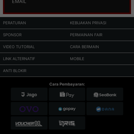
EMAIL
PERATURAN
KEBIJAKAN PRIVASI
SPONSOR
PERMAINAN FAIR
VIDEO TUTORIAL
CARA BERMAIN
LINK ALTERNATIF
MOBILE
ANTI BLOKIR
Cara Pembayaran: