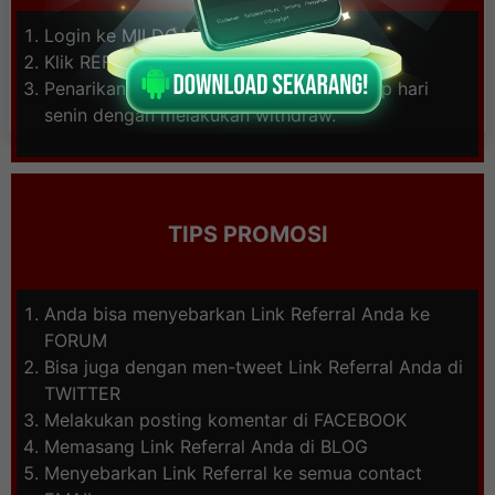
Login ke MILDCASINO
Klik REFERRAL untuk melihat total Referral
Penarikan Referral dapat dilakukan setiap hari
senin dengan melakukan withdraw.
TIPS PROMOSI
Anda bisa menyebarkan Link Referral Anda ke
FORUM
Bisa juga dengan men-tweet Link Referral Anda di
TWITTER
Melakukan posting komentar di FACEBOOK
Memasang Link Referral Anda di BLOG
Menyebarkan Link Referral ke semua contact