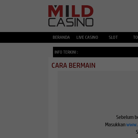
BERANDA
LIVE CASINO
SLOT
TO
INFO TERKINI :
CARA BERMAIN
Sebelum be
Masukkan
www.
S