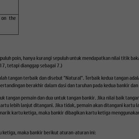
 on the
 sepuluh poin, hanya kurangi sepuluh untuk mendapatkan nilai titik bak
 17, tetapi dianggap sebagai 7.)
lah tangan terbaik dan disebut "Natural". Terbaik kedua tangan ada
 pertandingan berakhir dalam dasi dan taruhan pada kedua bankir da
k tangan pemain dan dua untuk tangan bankir. Jika nilai baik tanga
artu lebih lanjut ditangani. Jika tidak, pemain akan ditangani kartu 
enarik kartu ketiga, maka bankir dibagikan kartu ketiga menggunak
ketiga, maka bankir berikut aturan-aturan ini: