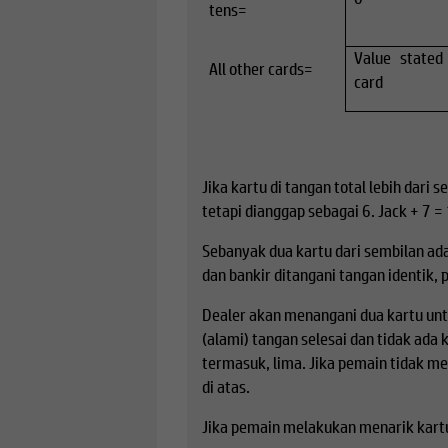
tens=
Value stated
All other cards=
card
Jika kartu di tangan total lebih dari
tetapi dianggap sebagai 6. Jack + 7 =
Sebanyak dua kartu dari sembilan ada
dan bankir ditangani tangan identik,
Dealer akan menangani dua kartu untu
(alami) tangan selesai dan tidak ada k
termasuk, lima. Jika pemain tidak m
di atas.
Jika pemain melakukan menarik kartu 