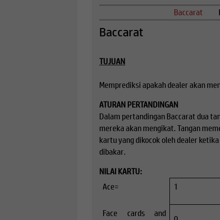
Baccarat
Baccarat
TUJUAN
Memprediksi apakah dealer akan me
ATURAN PERTANDINGAN
Dalam pertandingan Baccarat dua tang
mereka akan mengikat. Tangan memen
kartu yang dikocok oleh dealer ketika
dibakar.
NILAI KARTU:
Ace=
1
Face cards and
0