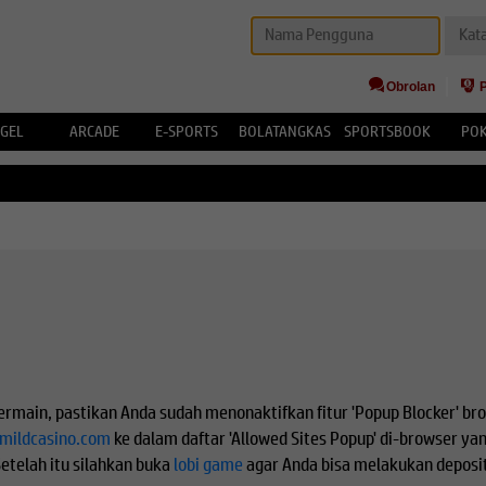
Obrolan
P
GEL
ARCADE
E-SPORTS
BOLATANGKAS
SPORTSBOOK
PO
LINK
rmain, pastikan Anda sudah menonaktifkan fitur
'Popup Blocker'
bro
mildcasino.com
ke dalam daftar 'Allowed Sites Popup' di-browser ya
etelah itu silahkan buka
lobi game
agar Anda bisa melakukan deposit