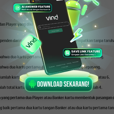
dan Player yang dikembalikan.
ndependen dari taruhan utama; mereka dapat ditempatkan tanpa taru
bahwa dua kartu pertama dibagikan ke pemain, yang sepasang.
ahwa dua kartu pertama dibagikan ke bankir, yang sepasang.
umlah kartu dibagikan antara pemain dan Banker adalah 5 atau 6.
ah total kartu dibagikan antara pemain dan Banker adalah 4.
 yang pertama dua Player atau Banker kartu membentuk pasangan da
g baik pertama dua kartu tangan Banker atau dua kartu pertama tan