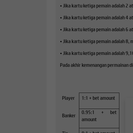
• Jika kartu ketiga pemain adalah 2 a
• Jika kartu ketiga pemain adalah 4 a
• Jika kartu ketiga pemain adalah 6 a
• Jika kartu ketiga pemain adalah 8, 
• Jika kartu ketiga pemain adalah 9,1
Pada akhir kemenangan permainan dib
Player
1:1 + bet amount
0.95:1 + bet
Banker
amount