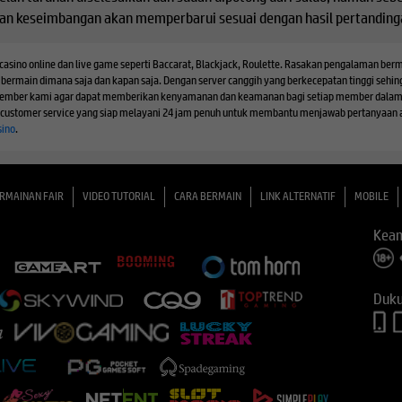
 dan keseimbangan akan memperbarui sesuai dengan hasil pertanding
sino online dan live game seperti Baccarat, Blackjack, Roulette. Rasakan pengalaman berm
rmain dimana saja dan kapan saja. Dengan server canggih yang berkecepatan tinggi sehin
mber kami agar dapat memberikan kenyamanan dan keamanan bagi setiap member dalam m
iki customer service yang siap melayani 24 jam penuh untuk membantu menjawab pertanyaa
sino
.
RMAINAN FAIR
VIDEO TUTORIAL
CARA BERMAIN
LINK ALTERNATIF
MOBILE
Keam
Duku