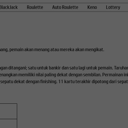
BlackJack
Roulette
Auto Roulette
Keno
Lottery
nang, pemain akan menang atau mereka akan mengikat.
an ditangani; satu untuk bankir dan satu lagi untuk pemain. Taruh
angkan memiliki nilai paling dekat dengan sembilan. Permainan in
 sepatu dekat dengan finishing. 11 kartu terakhir dipotong dari sepa